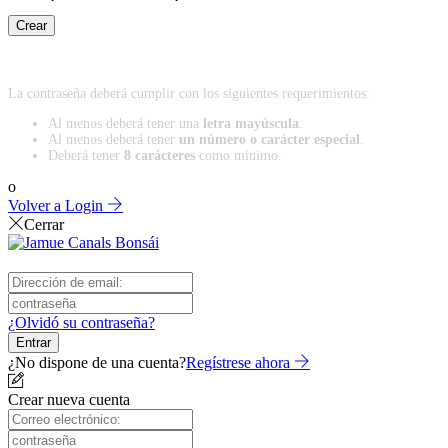
Crear
La contraseña deberá cumplir con los siguientes requerimientos:
Al menos deberá tener una
letra mayúscula
.
Al menos deberá tener
un número o carácter especial
.
Deberá tener
8 carácteres
como mínimo.
o
Volver a Login
Cerrar
¿Olvidó su contraseña?
Entrar
¿No dispone de una cuenta?
Regístrese ahora
Crear nueva cuenta