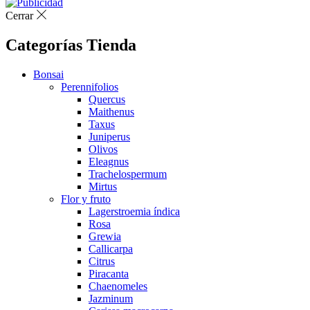
Cerrar
Categorías Tienda
Bonsai
Perennifolios
Quercus
Maithenus
Taxus
Juniperus
Olivos
Eleagnus
Trachelospermum
Mirtus
Flor y fruto
Lagerstroemia índica
Rosa
Grewia
Callicarpa
Citrus
Piracanta
Chaenomeles
Jazminum