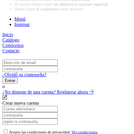
Al menos deberá tener
un número o carácter especial
.
Deberá tener
8 carácteres
como mínimo.
Menú
Ingresar
Inicio
Catálogo
Conócenos
Contacto
¿Olvidó su contraseña?
Entrar
o
¿No dispone de una cuenta? Regístrese ahora
Crear nueva cuenta
Acepto las condiciones de privacidad.
Ver condiciones