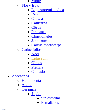
Mirtus
Flor y fruto
Lagerstroemia índica
Rosa
Grewia
Callicarpa
Citrus
Piracanta
Chaenomeles
Jazminum
Carissa macrocarpa
Caducifolios
Acer
Ligustrum
Olmos
Premna
Granado
Accesorios
Herramientas
Abono
Cerámica
Japón
Sin esmaltar
Esmaltados